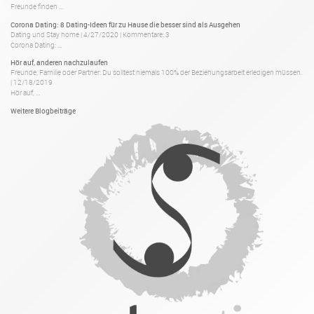
Freunde finden ...
Corona Dating: 8 Dating-Ideen für zu Hause die besser sind als Ausgehen
Dating und Stay home
|
4/27/2020
|
Kommentare: 3
Corona Dating: ...
Hör auf, anderen nachzulaufen
Freunde, Familie oder Partner: Du solltest niemals 100% der Beziehungsarbeit erledigen müssen.
|
12/18/2019
Hör auf, ...
Weitere Blogbeiträge