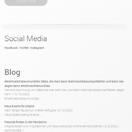
Social Media
Facebook
Twitter
Instagram
|
|
Blog
#WeihnatchsbaumundSex Sätze, die man beim Weihnachtsbaumaufstellen und beim Sex
sagen kann #WeihnachtenundSex
Hier eine Sammlung von Sätze die man beim Sex und beim Weihnachtsbaumaufstellen sagen
kann:
|
12/15/2022
#WeihnatchsbaumundSex ...
Neue Events für (H)alle
Nach langer Pause nun wieder verfügbar
|
5/12/2022
Neue Speed-Dating-Events ...
Freunde finden in der Pandemie
Möglichkeiten und Inspirationen um neue Menschen online kennenzulernen
|
2/3/2022
|
Kommentare: 1