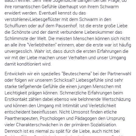
Bauch einher. Sehr viele Jugendliche bangen bei der Frage, ob
ihre romantischen Gefühle überhaupt von ihrem Schwarm
erwidert werden. Eventuell kennst du das
verstohlenevLiebesgeflüster mit dem Schwarm in den
Schulfluren oder auf dem Pausenhof. Ist die erste große Liebe
die Schönste und der damit verbundene Liebeskummer das
Schlimmste der Welt. Die meisten Menschen können sich nicht
an alle ihre "Verliebtheiten" erinnern, aber die erste war ist häufig
unvergesslich. Wahr ist, dass durch die ersten Erfahrungen die
wir mit der Liebe machen unser Verhalten und unser Umgang
damit konditioniert wird.
Entwickeln wir ein spezielles "Beuteschema" bei der Partnerwahl
oder folgen wir unserem Schicksal? Liebesgefühle sind sehr
starke tiefgehende Gefühle die einen jungen Menschen mit
Leichtigkeit prägen können. Schmerzliche Erfahrungen beim
Erstkontakt zählen dabei ebenso wie belohnende Wertschäzung
und können den Umgang mit Intimität und Verletzlichkeit
entscheident beeinflussen. Nicht Umsonst finden etliche
Paartherapeuten, Psychologen und Pädagogen den Ursprung
vieler Charakterschwächen in der primären Sozialisiation.
Dennoch ist es niemal zu spät für die Liebe, auch nicht bei