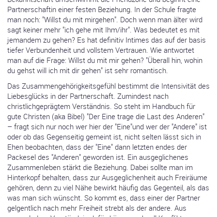
Partnerschaftin einer festen Beziehung. In der Schule fragte
man noch: "Willst du mit mirgehen". Doch wenn man älter wird
sagt keiner mehr "ich gehe mit Ihm/ihr". Was bedeutet es mit
jemandem zu gehen? Es hat definitiv Intimes das auf der basis
tiefer Verbundenheit und vollstem Vertrauen. Wie antwortet
man auf die Frage: Willst du mit mir gehen? "Überall hin, wohin
du gehst will ich mit dir gehen" ist sehr romantisch.
Das Zusammengehörigkeitsgefühl bestimmt die Intensivität des
Liebesglücks in der Partnerschaft. Zumindest nach
christlichgeprägtem Verständnis. So steht im Handbuch für
gute Christen (aka Bibel) "Der Eine trage die Last des Anderen"
– fragt sich nur noch wer hier der "Eine"und wer der "Andere" ist
oder ob das Gegenseitig gemeint ist, nicht selten lässt sich in
Ehen beobachten, dass der "Eine" dann letzten endes der
Packesel des "Anderen" geworden ist. Ein ausgeglichenes
Zusammenleben stärkt die Beziehung. Dabei sollte man im
Hinterkopf behalten, dass zur Ausgeglichenheit auch Freiräume
gehören, denn zu viel Nähe bewirkt häufig das Gegenteil, als das
was man sich wünscht. So kommt es, dass einer der Partner
gelgentlich nach mehr Freiheit strebt als der andere. Aus