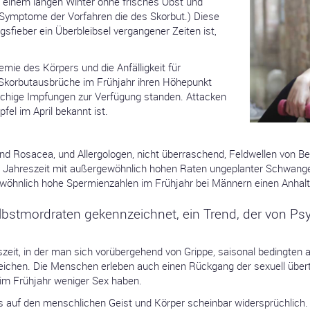
ch einem langen Winter ohne frisches Obst und
ymptome der Vorfahren die des Skorbut.) Diese
gsfieber ein Überbleibsel vergangener Zeiten ist,
emie des Körpers und die Anfälligkeit für
e Skorbutausbrüche im Frühjahr ihren Höhepunkt
lächige Impfungen zur Verfügung standen. Attacken
el im April bekannt ist.
nd Rosacea, und Allergologen, nicht überraschend, Feldwellen von 
ne Jahreszeit mit außergewöhnlich hohen Raten ungeplanter Schwanger
ewöhnlich hohe Spermienzahlen im Frühjahr bei Männern einen Anhalt
lbstmordraten gekennzeichnet, ein Trend, der von Psy
eszeit, in der man sich vorübergehend von Grippe, saisonal bedingten 
rreichen. Die Menschen erleben auch einen Rückgang der sexuell über
im Frühjahr weniger Sex haben.
gs auf den menschlichen Geist und Körper scheinbar widersprüchlich.