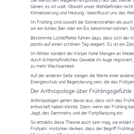
Genen, es ist uralt. Obwohl unser Wohlbefinden nich
Klimatisierung und Heizung - beeinflusst uns das We
Im Frühling sind sowohl die Sonnenstrahlen als auch 
wir ein kühles Bier oder ein Eis bekommen können. Der
Bestimmte Lichteffekte führen dazu, dass sich der K
positiv auf einen schönen Tag reagiert. Es ist ein Zei
Im Winter sondert der Körper hohe Mengen an Melat
durch lichtempfindliches Gewebe im Auge registriert
zu mehr Wachsamkeit.
Auf der anderen Seite steigen die Werte einer ander
Energieschub und Begeisterung sein, die das Frühja
Der Anthropologe über Frühlingsgefühle
Anthropologen gehen davon aus, dass sich das Frühl
entwickelt haben könnte. Dann, wenn der Frühling kam,
Jagd, des Sammelns und der Fortpflanzung ein.
So attraktiv diese Theorie auch sein mag, sie erklär
Frühjahr. Historiker denken, dass der Begriff Frühli