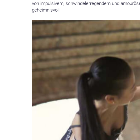
von impulsivem, schwindelerregendem und amourösem V
geheimnisvoll.