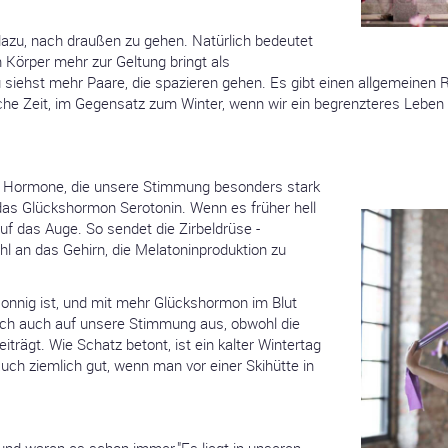
 dazu, nach draußen zu gehen. Natürlich bedeutet
 Körper mehr zur Geltung bringt als
u siehst mehr Paare, die spazieren gehen. Es gibt einen allgemeine
liche Zeit, im Gegensatz zum Winter, wenn wir ein begrenzteres Leben
 Hormone, die unsere Stimmung besonders stark
das Glückshormon Serotonin. Wenn es früher hell
auf das Auge. So sendet die Zirbeldrüse -
l an das Gehirn, die Melatoninproduktion zu
sonnig ist, und mit mehr Glückshormon im Blut
ch auch auf unsere Stimmung aus, obwohl die
trägt. Wie Schatz betont, ist ein kalter Wintertag
uch ziemlich gut, wenn man vor einer Skihütte in
und waren es schon immer."Es liegt in unseren