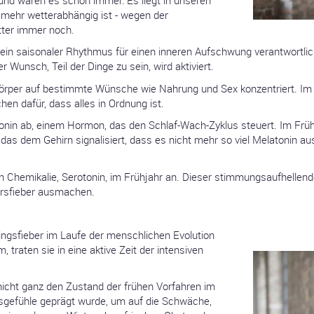
t mehr wetterabhängig ist - wegen der
tter immer noch.
ein saisonaler Rhythmus für einen inneren Aufschwung verantwortlich
 Wunsch, Teil der Dinge zu sein, wird aktiviert.
örper auf bestimmte Wünsche wie Nahrung und Sex konzentriert. Im Pr
chen dafür, dass alles in Ordnung ist.
onin ab, einem Hormon, das den Schlaf-Wach-Zyklus steuert. Im Frü
, das dem Gehirn signalisiert, dass es nicht mehr so viel Melatonin
en Chemikalie, Serotonin, im Frühjahr an. Dieser stimmungsaufhellen
hrsfieber ausmachen.
ingsfieber im Laufe der menschlichen Evolution
 traten sie in eine aktive Zeit der intensiven
t nicht ganz den Zustand der frühen Vorfahren im
ngsgefühle geprägt wurde, um auf die Schwäche,