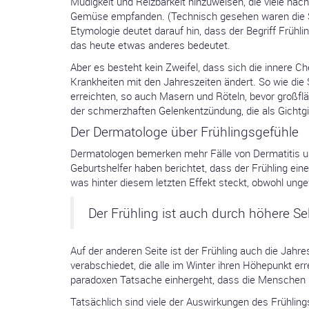
Müdigkeit und Reizbarkeit hinzuweisen, die viele na
Gemüse empfanden. (Technisch gesehen waren die S
Etymologie deutet darauf hin, dass der Begriff Frühlin
das heute etwas anderes bedeutet.
Aber es besteht kein Zweifel, dass sich die innere Ch
Krankheiten mit den Jahreszeiten ändert. So wie di
erreichten, so auch Masern und Röteln, bevor großf
der schmerzhaften Gelenkentzündung, die als Gichtgipf
Der Dermatologe über Frühlingsgefühle
Dermatologen bemerken mehr Fälle von Dermatitis u
Geburtshelfer haben berichtet, dass der Frühling ei
was hinter diesem letzten Effekt steckt, obwohl ung
Der Frühling ist auch durch höhere Se
Auf der anderen Seite ist der Frühling auch die Jahr
verabschiedet, die alle im Winter ihren Höhepunkt e
paradoxen Tatsache einhergeht, dass die Menschen 
Tatsächlich sind viele der Auswirkungen des Frühlin