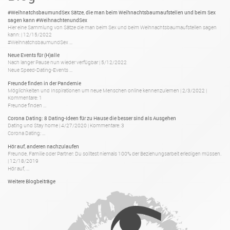
#WeihnatchsbaumundSex Sätze, die man beim Weihnachtsbaumaufstellen und beim Sex
sagen kann #WeihnachtenundSex
Hier eine Sammlung von Sätze die man beim Sex und beim Weihnachtsbaumaufstellen sagen
kann:
|
12/15/2022
#WeihnatchsbaumundSex ...
Neue Events für (H)alle
Nach langer Pause nun wieder verfügbar
|
5/12/2022
Neue Speed-Dating-Events ...
Freunde finden in der Pandemie
Möglichkeiten und Inspirationen um neue Menschen online kennenzulernen
|
2/3/2022
|
Kommentare: 1
Freunde finden ...
Corona Dating: 8 Dating-Ideen für zu Hause die besser sind als Ausgehen
Dating und Stay home
|
4/27/2020
|
Kommentare: 3
Corona Dating: ...
Hör auf, anderen nachzulaufen
Freunde, Familie oder Partner: Du solltest niemals 100% der Beziehungsarbeit erledigen müssen.
|
12/18/2019
Hör auf, ...
Weitere Blogbeiträge